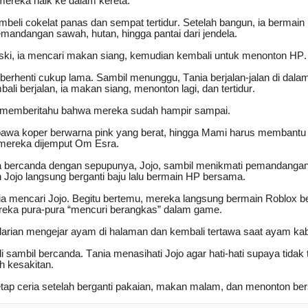
ereka naik ke dalam kereta.
mbeli cokelat panas dan sempat tertidur. Setelah bangun, ia bermai
mandangan sawah, hutan, hingga pantai dari jendela.
ki, ia mencari makan siang, kemudian kembali untuk menonton HP.
 berhenti cukup lama. Sambil menunggu, Tania berjalan-jalan di dal
ali berjalan, ia makan siang, menonton lagi, dan tertidur.
i memberitahu bahwa mereka sudah hampir sampai.
bawa koper berwarna pink yang berat, hingga Mami harus membant
, mereka dijemput Om Esra.
ia bercanda dengan sepupunya, Jojo, sambil menikmati pemandanga
 Jojo langsung berganti baju lalu bermain HP bersama.
ia mencari Jojo. Begitu bertemu, mereka langsung bermain Roblox 
reka pura-pura “mencuri berangkas” dalam game.
rlarian mengejar ayam di halaman dan kembali tertawa saat ayam kab
sambil bercanda. Tania menasihati Jojo agar hati-hati supaya tidak te
uh kesakitan.
etap ceria setelah berganti pakaian, makan malam, dan menonton be