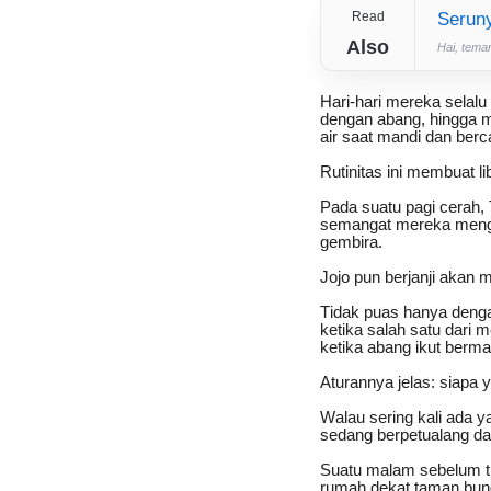
Read
Serun
Also
Hai, tema
Hari-hari mereka selalu
dengan abang, hingga
air saat mandi dan ber
Rutinitas ini membuat l
Pada suatu pagi cerah
semangat mereka menghi
gembira.
Jojo pun berjanji akan 
Tidak puas hanya deng
ketika salah satu dari
ketika abang ikut berma
Aturannya jelas: siapa y
Walau sering kali ada 
sedang berpetualang dal
Suatu malam sebelum t
rumah dekat taman bung