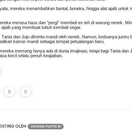
nyata, mereka menambahkan bantal, boneka, hingga alat ajaib untuk 
ereka merasa haus dan “pergi” membeli es teh di warung nenek. Mi
 ajaib yang membuat tubuh kembali segar.
 Tania dan Jojo diminta mandi oleh nenek. Namun, keduanya justru be
adikan kamar mandi sebagai tempat petualangan baru.
ereka memang hanya ada di dunia imajinasi, tetapi bagi Tania dan Jo
a kecil selalu penuh keajaiban.
OSTING OLEH
OKTANIA PUHTIR M