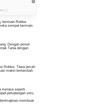
 [...]
ng, bermain Roblox
reka sempat bermain
kang. Dengan penuh
eriak Tania dengan
me Roblox. Tawa pecah
eruan makin bertambah
a merasa seperti
jadi petualangan seru.
 berimajinasi membuat