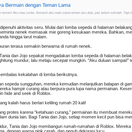
ya Bermain dengan Teman Lama
n-teman! Aku mau cerita. Kemarin aku main sama temen aku dulu, pas belum sekolah. Tapi sek
 dipenuhi aktivitas seru. Mulai dari lomba sepeda di halaman belaka
 meminta nenek memasak mie goreng kesukaan mereka. Bahkan, me
canda hingga larut malam.
iburan terasa semakin berwarna di rumah nenek.
, Tania dan Jojo sepakat mengadakan lomba sepeda di halaman bela
tung mundur, lalu melaju secepat mungkin. “Aku duluan sampai!” t
membalas kekalahan di lomba berikutnya.
an sepeda sungguhan, mereka kemudian melanjutkan balapan di ga
 mereka hampir curang atau berpura-pura lupa nama permainan. Kes
in hide and seek di Roblox.
ang kalah harus berlari keliling rumah 20 kali!
yang protes karena “ketahuan curang,” permainan itu membuat merek
am dunia lain. Bagi Tania dan Jojo, setiap momen kecil pun bisa men
idur, Tania dan Jojo membangun rumah-rumahan di Roblox. Mereka
a, dengan warna pink cerah, dan penuh dekorasi lucu.