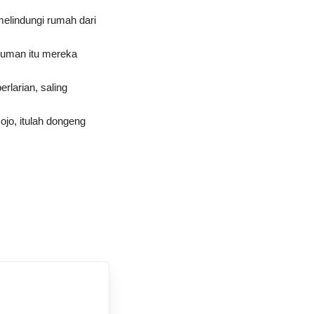
melindungi rumah dari
numan itu mereka
rlarian, saling
jo, itulah dongeng