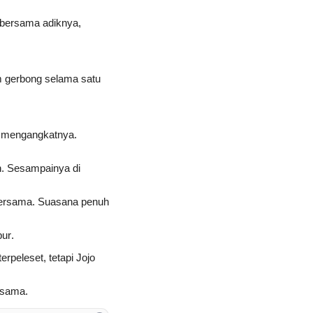
n bersama adiknya,
am gerbong selama satu
u mengangkatnya.
n. Sesampainya di
bersama. Suasana penuh
ur.
rpeleset, tetapi Jojo
rsama.