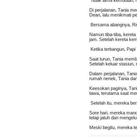
Tidak lama kemudian, m
Di perjalanan, Tania me
Dean, lalu menikmati pe
Bersama abangnya, Ris
Namun tiba-tiba, kereta
jam. Setelah kereta kemb
Ketika terbangun, Pap
Saat turun, Tania mem
Setelah keluar stasiun
Dalam perjalanan, Tan
rumah nenek, Tania dan
Keesokan paginya, Tan
tawa, terutama saat me
Setelah itu, mereka be
Sore hari, mereka mandi 
tetap jatuh dan mengel
Meski begitu, mereka t