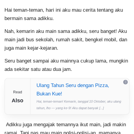
Hai teman-teman, hari ini aku mau cerita tentang aku
bermain sama adikku.
Nah, kemarin aku main sama adikku, seru banget! Aku
main jadi bus sekolah, rumah sakit, bengkel mobil, dan
juga main kejar-kejaran.
Seru banget sampai aku mainnya cukup lama, mungkin
ada sekitar satu atau dua jam.
Ulang Tahun Seru dengan Pizza,
Read
Bukan Kue!
Also
Hai, teman-teman! Kemarin, tanggal 10 Oktober, aku ulang
tahun, lho — yang ke-9! Aku dapat banyak [...]
Adikku juga mengajak temannya ikut main, jadi makin
ramai. Tapi pas mau main polisi-polisi-an, mamanya